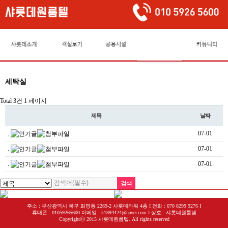
세탁실
Total 3건
1 페이지
제목
날짜
.
07-01
.
07-01
.
07-01
주소 : 부산광역시 북구 화명동 2269-2 샤롯데타워 4층 I 전화 : 070 8299 9276 I
휴대폰 : 01059265600 이메일 : k1894424@naver.com I 상호 : 샤롯데원룸텔
Copyrightⓒ 2015 샤롯데원룸텔. All rights reserved