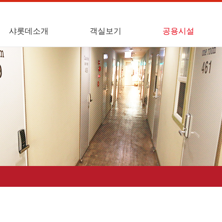
샤롯데소개
객실보기
공용시설
대표인사말
3평형
휴게실
4평형
취사실
세탁실
흡연실