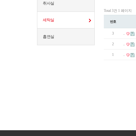
취사실
Total 3건
1 페이지
세탁실
번호
3
.
흡연실
2
.
1
.