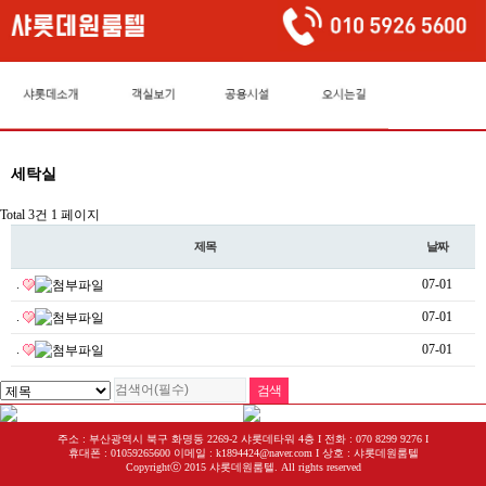
세탁실
Total 3건
1 페이지
제목
날짜
.
07-01
.
07-01
.
07-01
주소 : 부산광역시 북구 화명동 2269-2 샤롯데타워 4층 I 전화 : 070 8299 9276 I
휴대폰 : 01059265600 이메일 : k1894424@naver.com I 상호 : 샤롯데원룸텔
Copyrightⓒ 2015 샤롯데원룸텔. All rights reserved