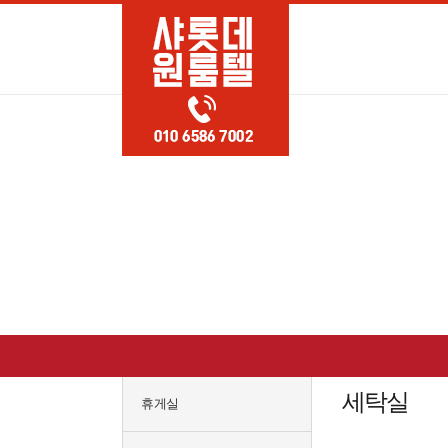
세탁실
휴게실