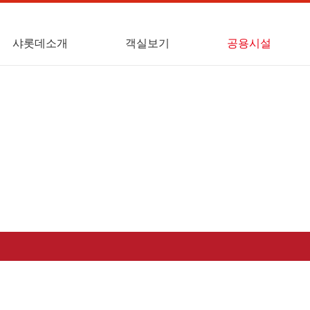
샤롯데소개
객실보기
공용시설
대표인사말
3평형
휴게실
4평형
취사실
세탁실
흡연실