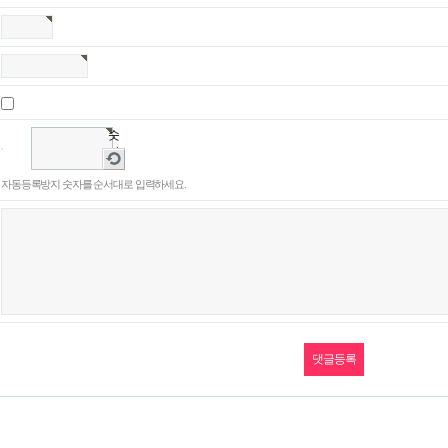
숫
자
새
음
로
자동등록방지 숫자를 순서대로 입력하세요.
성
고
듣
침
기