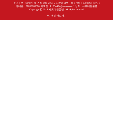
주소 : 부산광역시 북구 화명동 2269-2 샤롯데타워 4층 I 전화 : 070 8299 9276 I
휴대폰 : 01059265600 이메일 : k1894424@naver.com I 상호 : 샤롯데원룸텔
Copyrightⓒ 2015 샤롯데원룸텔. All rights reserved
PC 버전 바로가기