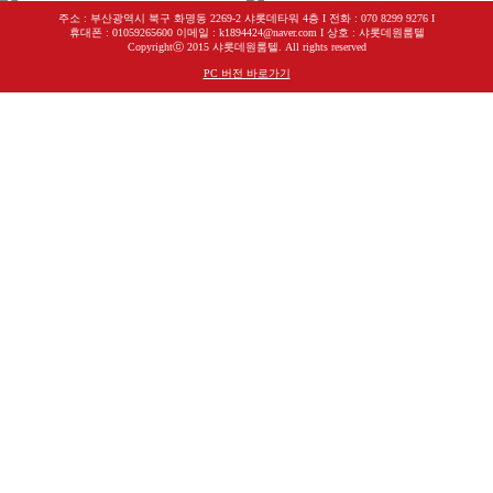
주소 : 부산광역시 북구 화명동 2269-2 샤롯데타워 4층 I 전화 : 070 8299 9276 I
휴대폰 : 01059265600 이메일 : k1894424@naver.com I 상호 : 샤롯데원룸텔
Copyrightⓒ 2015 샤롯데원룸텔. All rights reserved
PC 버전 바로가기