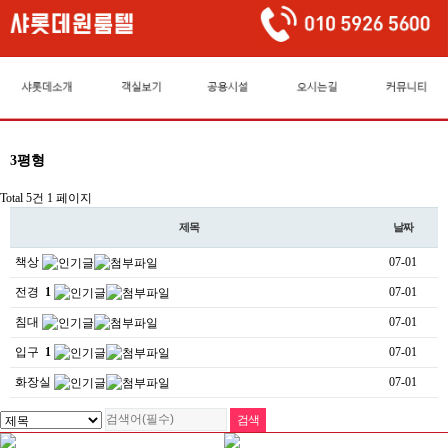
3평형
Total 5건
1 페이지
제목
날짜
책상
07-01
전경
1
07-01
침대
07-01
입구
1
07-01
화장실
07-01