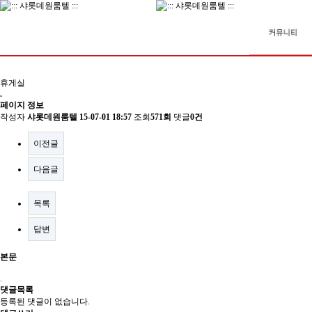
휴게실
.
페이지 정보
작성자
샤롯데원룸텔
15-07-01 18:57
조회
571회
댓글
0건
이전글
다음글
목록
답변
본문
.
댓글목록
등록된 댓글이 없습니다.