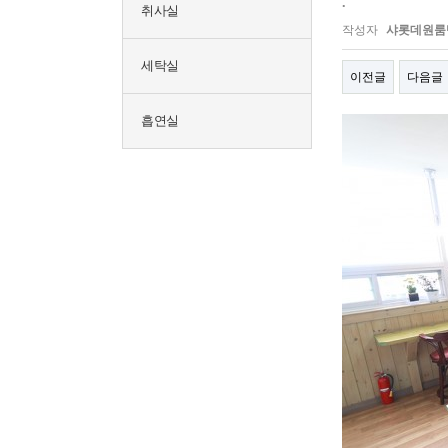
.
취사실
작성자
샤롯데원룸
세탁실
이전글
다음글
흡연실