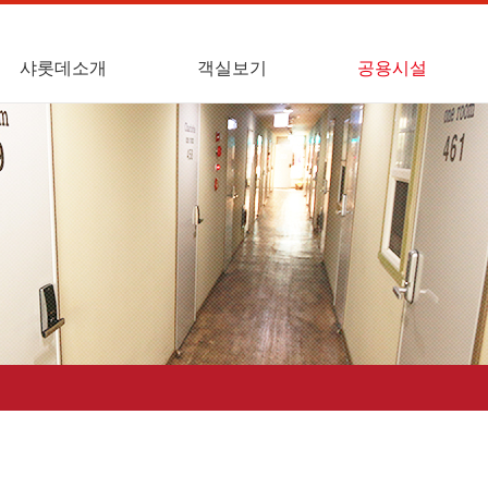
샤롯데소개
객실보기
공용시설
대표인사말
3평형
휴게실
4평형
취사실
세탁실
흡연실