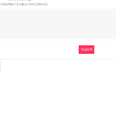
음
로
자동등록방지 숫자를 순서대로 입력하세요.
성
고
듣
침
기