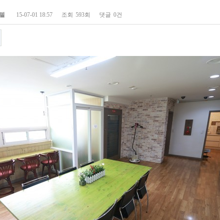
텔
15-07-01 18:57
조회
593회
댓글
0건