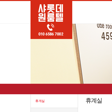
휴계실
휴게실