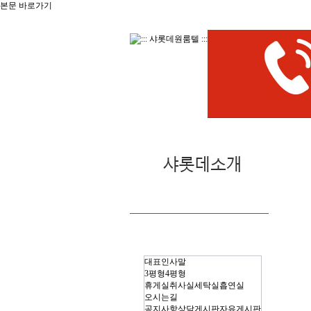
본문 바로가기
대표인사말
3평형
4평형
휴게실
취사실
세탁실
흡연실
오시는길
공지사항
상담게시판
자유게시판